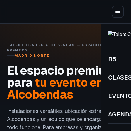
TALENT CENTER ALCOBENDAS — ESPACIO PARA
EVENTOS
MADRID NORTE
R8
El espacio premium
CLASE
para
tu evento en
Alcobendas
EVENT
Instalaciones versátiles, ubicación estratégica en
AGEND
Alcobendas y un equipo que se encarga de que
todo funcione. Para empresas y organizadores