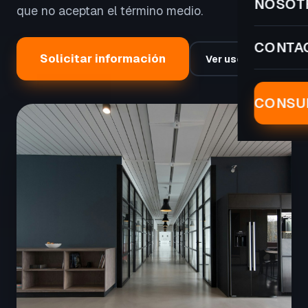
NOSOT
que no aceptan el término medio.
CONTA
Solicitar información
Ver usos
CONSUL