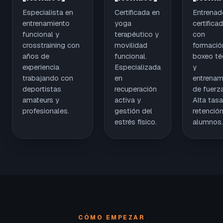
Especialista en
Certificada en
Entrenad
entrenamiento
yoga
certifica
funcional y
terapéutico y
con
crosstraining con
movilidad
formació
años de
funcional.
boxeo té
experiencia
Especializada
y
trabajando con
en
entrenam
deportistas
recuperación
de fuerza
amateurs y
activa y
Alta tasa
profesionales.
gestión del
retenció
estrés físico.
alumnos.
CÓMO EMPEZAR