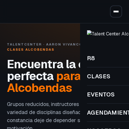
TALENTCENTER · AARON VIVANCOS
CLASES ALCOBENDAS
R8
Encuentra la clase
perfecta
para ti en
CLASES
Alcobendas
EVENTOS
Grupos reducidos, instructores con criterio y una
variedad de disciplinas diseñada para que tu
AGENDAMIEN
constancia deje de depender solo de la
motivación.