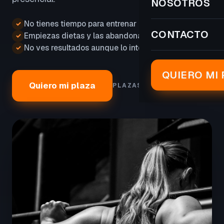
NOSOTROS
No tienes tiempo para entrenar
✓
CONTACTO
Empiezas dietas y las abandonas
✓
No ves resultados aunque lo intentas
✓
QUIERO MI 
Quiero mi plaza
PLAZAS LIMITADAS