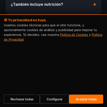
¿También incluye nutrición?
🍪 Tu privacidad es tuya
¿Voy a tener seguimiento durante el
Usamos cookies técnicas para que el sitio funcione, y
proceso?
opcionalmente cookies de análisis y publicidad para mejorar tu
experiencia. Tú decides. Lee nuestra
Política de Cookies
y
Política
de Privacidad
.
¿Cómo me apunto?
Dejas de posponerlo.
Quiero mi plaza →
Empiezas ahora.
Rechazar todas
Configurar
Aceptar todas