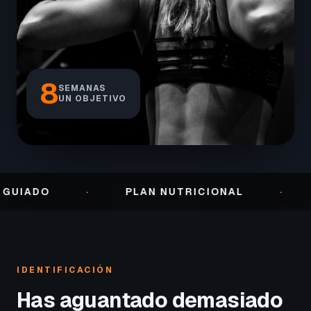
8
SEMANAS
UN OBJETIVO
O
·
PLAN NUTRICIONAL
·
SEGUI
IDENTIFICACIÓN
Has aguantado demasiado