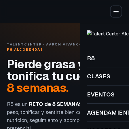
TALENTCENTER · AARON VIVANCOS
R8 ALCOBENDAS
R8
Pierde grasa y
tonifica tu cuerpo
en
CLASES
8 semanas.
EVENTOS
R8 es un
RETO de 8 SEMANAS
para perder
peso, tonificar y sentirte bien con entrenamiento,
AGENDAMIEN
nutrición, seguimiento y acompañamiento
presencial.