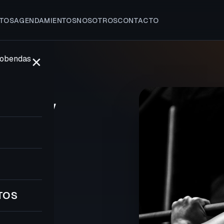
TOS
AGENDAMIENTOS
NOSOTROS
CONTACTO
✕
LCOBENDAS
sa y
8
TOS