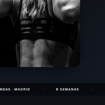
 MADRID
·
8 SEMANAS
·
ENTRE