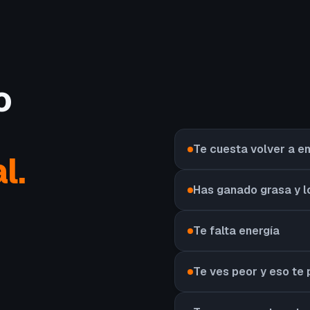
o
Te cuesta volver a 
l.
Has ganado grasa y l
Te falta energía
Te ves peor y eso te