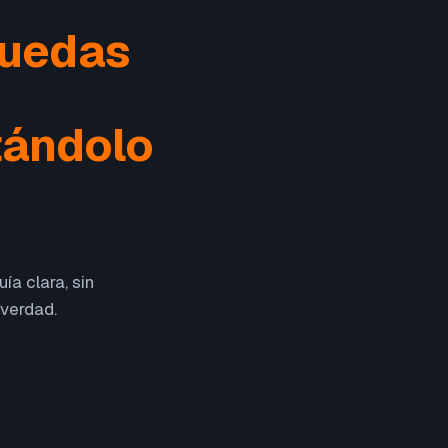
puedas
tándolo
ía clara, sin
 verdad.