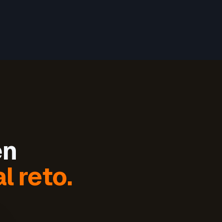
en
l reto.