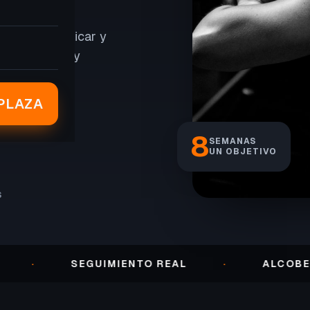
er peso, tonificar y
, seguimiento y
PLAZA
8
SEMANAS
UN OBJETIVO
S
SEGUIMIENTO REAL
·
ALCOBENDAS ·