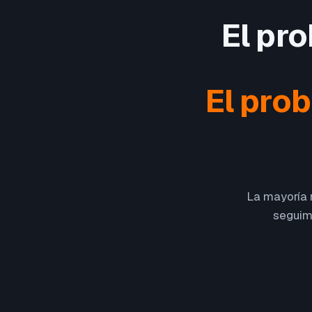
El pr
El pro
La mayoría n
seguimi