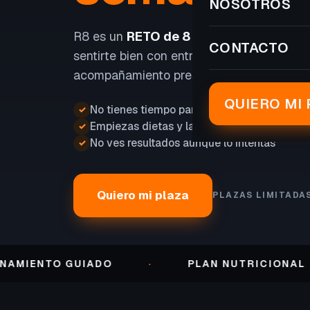
NOSOTROS
R8 es un
RETO de 8 SEMANAS
para perd
CONTACTO
sentirte bien con entrenamiento, nutrición
acompañamiento presencial.
QUIERO MI 
No tienes tiempo para entrenar
✓
Empiezas dietas y las abandonas
✓
No ves resultados aunque lo intentas
✓
Quiero mi plaza
PLAZAS LIMITADA
NTO GUIADO
·
PLAN NUTRICIONAL
·