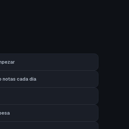
empezar
o notas cada día
 pesa