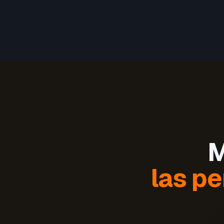
M
las pe