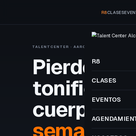
R8
CLASES
EVEN
TALENTCENTER · AARON VIVANCOS
R8 A
Pierde gra
R8
tonifica tu
CLASES
EVENTOS
cuerpo
en 
AGENDAMIEN
semanas.