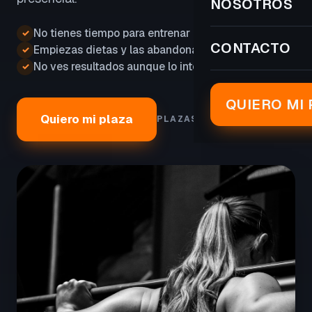
NOSOTROS
No tienes tiempo para entrenar
✓
CONTACTO
Empiezas dietas y las abandonas
✓
No ves resultados aunque lo intentas
✓
QUIERO MI 
Quiero mi plaza
PLAZAS LIMITADAS