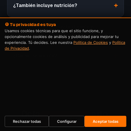
¿También incluye nutrición?
🍪 Tu privacidad es tuya
¿Voy a tener seguimiento durante el
Usamos cookies técnicas para que el sitio funcione, y
proceso?
opcionalmente cookies de análisis y publicidad para mejorar tu
experiencia. Tú decides. Lee nuestra
Política de Cookies
y
Política
de Privacidad
.
¿Cómo me apunto?
Dejas de posponerlo.
Quiero mi plaza →
Empiezas ahora.
Rechazar todas
Configurar
Aceptar todas