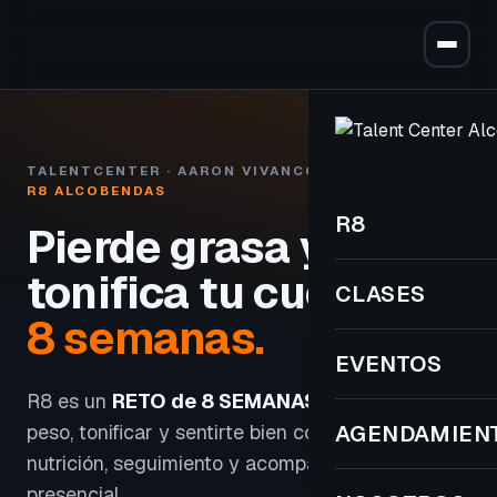
TALENTCENTER · AARON VIVANCOS
R8 ALCOBENDAS
R8
Pierde grasa y
tonifica tu cuerpo
en
CLASES
8 semanas.
EVENTOS
R8 es un
RETO de 8 SEMANAS
para perder
peso, tonificar y sentirte bien con entrenamiento,
AGENDAMIEN
nutrición, seguimiento y acompañamiento
presencial.