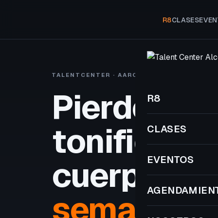
R8
CLASES
EVEN
TALENTCENTER · AARON VIVANCOS
R8 A
Pierde gra
R8
tonifica tu
CLASES
EVENTOS
cuerpo
en 
AGENDAMIEN
semanas.