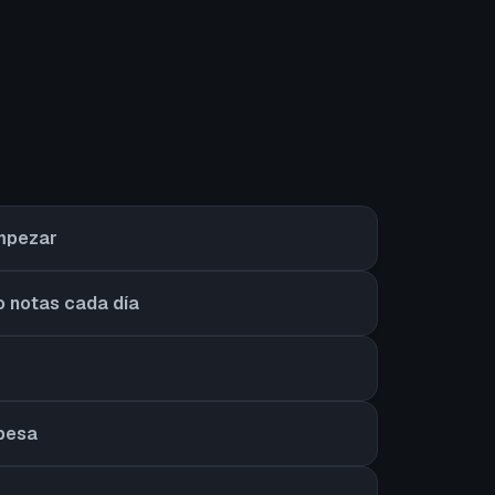
empezar
o notas cada día
 pesa