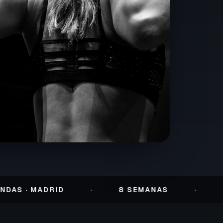
· MADRID
·
8 SEMANAS
·
ENTRE