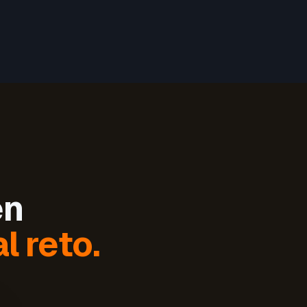
en
l reto.