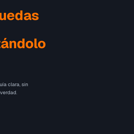
puedas
tándolo
ía clara, sin
 verdad.