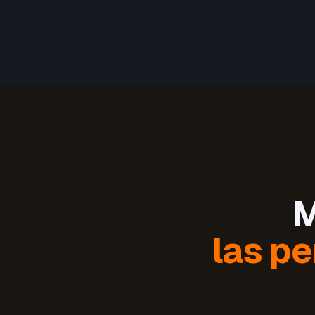
M
las pe