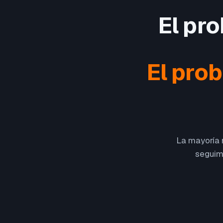
El pr
El pro
La mayoría n
seguimi