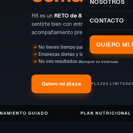
NOSOTROS
R8 es un
RETO de 8 SEMANAS
para perd
CONTACTO
sentirte bien con entrenamiento, nutrición
acompañamiento presencial.
QUIERO MI 
No tienes tiempo para entrenar
✓
Empiezas dietas y las abandonas
✓
No ves resultados aunque lo intentas
✓
Quiero mi plaza
PLAZAS LIMITADA
NTO GUIADO
·
PLAN NUTRICIONAL
·