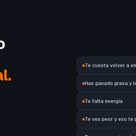
o
Te cuesta volver a 
l.
Has ganado grasa y l
Te falta energía
Te ves peor y eso te