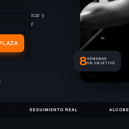
er peso, tonificar y
, seguimiento y
PLAZA
8
SEMANAS
UN OBJETIVO
S
SEGUIMIENTO REAL
·
ALCOBENDAS 