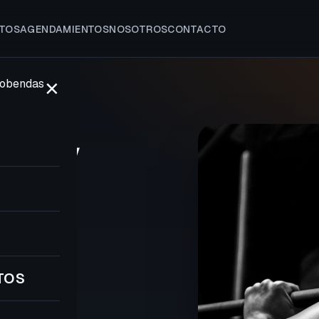
TOS
AGENDAMIENTOS
NOSOTROS
CONTACTO
✕
LCOBENDAS
sa y
8
TOS