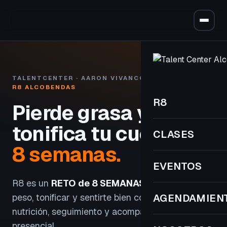
TALENTCENTER · AARON VIVANCOS
R8 ALCOBENDAS
R8
Pierde grasa y
tonifica tu cuerpo
en
CLASES
8 semanas.
EVENTOS
R8 es un
RETO de 8 SEMANAS
para perder
peso, tonificar y sentirte bien con entrenamiento,
AGENDAMIEN
nutrición, seguimiento y acompañamiento
presencial.