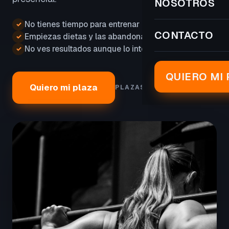
NOSOTROS
No tienes tiempo para entrenar
✓
CONTACTO
Empiezas dietas y las abandonas
✓
No ves resultados aunque lo intentas
✓
QUIERO MI 
Quiero mi plaza
PLAZAS LIMITADAS