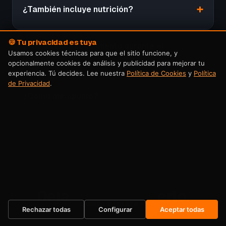
¿También incluye nutrición?
🍪 Tu privacidad es tuya
¿Voy a tener seguimiento durante el
Usamos cookies técnicas para que el sitio funcione, y
proceso?
opcionalmente cookies de análisis y publicidad para mejorar tu
experiencia. Tú decides. Lee nuestra
Política de Cookies
y
Política
de Privacidad
.
¿Cómo me apunto?
Dejas de posponerlo.
Quiero mi plaza →
Empiezas ahora.
Rechazar todas
Configurar
Aceptar todas