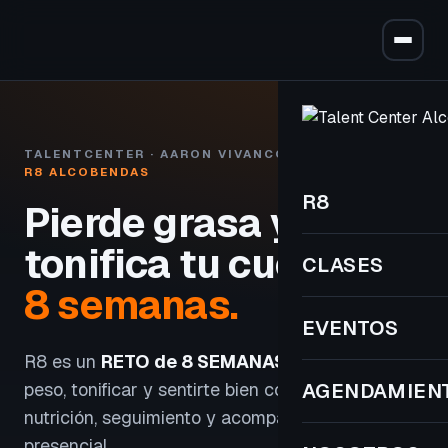
TALENTCENTER · AARON VIVANCOS
R8 ALCOBENDAS
R8
Pierde grasa y
tonifica tu cuerpo
en
CLASES
8 semanas.
EVENTOS
R8 es un
RETO de 8 SEMANAS
para perder
peso, tonificar y sentirte bien con entrenamiento,
AGENDAMIEN
nutrición, seguimiento y acompañamiento
presencial.