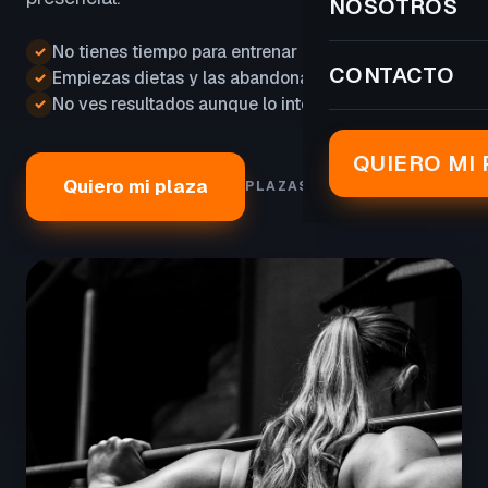
NOSOTROS
No tienes tiempo para entrenar
✓
CONTACTO
Empiezas dietas y las abandonas
✓
No ves resultados aunque lo intentas
✓
QUIERO MI 
Quiero mi plaza
PLAZAS LIMITADAS