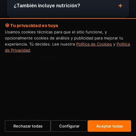
¿También incluye nutrición?
🍪 Tu privacidad es tuya
¿Voy a tener seguimiento durante el
Usamos cookies técnicas para que el sitio funcione, y
proceso?
opcionalmente cookies de análisis y publicidad para mejorar tu
experiencia. Tú decides. Lee nuestra
Política de Cookies
y
Política
de Privacidad
.
¿Cómo me apunto?
Dejas de posponerlo.
Quiero mi plaza →
Empiezas ahora.
Rechazar todas
Configurar
Aceptar todas