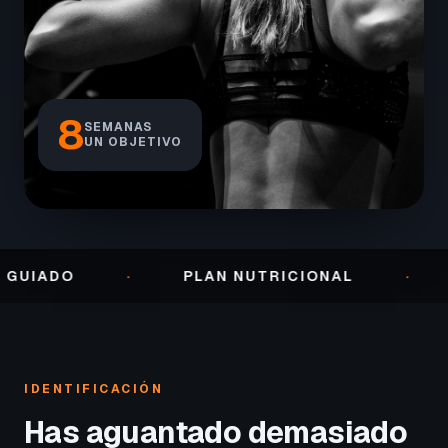
8
SEMANAS
UN OBJETIVO
O
·
PLAN NUTRICIONAL
·
SEGUI
IDENTIFICACIÓN
Has aguantado demasiado