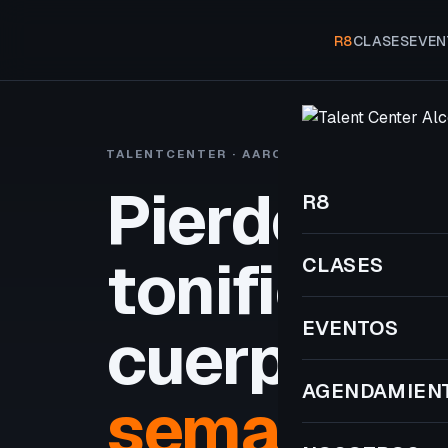
R8
CLASES
EVEN
TALENTCENTER · AARON VIVANCOS
R8 A
Pierde gra
R8
tonifica tu
CLASES
EVENTOS
cuerpo
en 
AGENDAMIEN
semanas.