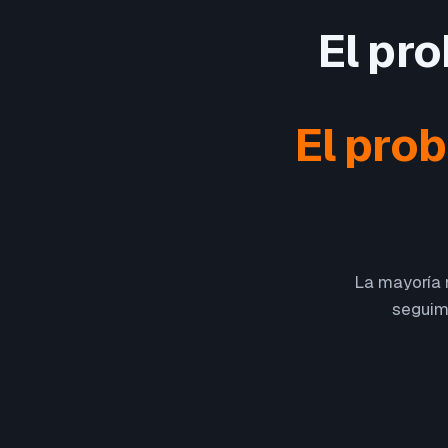
El pr
El pro
La mayoría n
seguimi