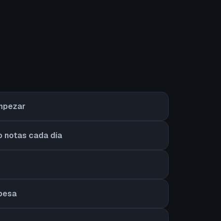
empezar
o notas cada día
 pesa