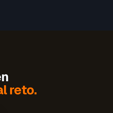
en
l reto.