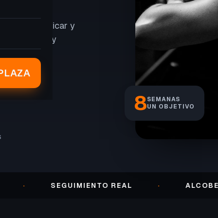
er peso, tonificar y
, seguimiento y
PLAZA
8
SEMANAS
UN OBJETIVO
S
SEGUIMIENTO REAL
·
ALCOBENDAS 