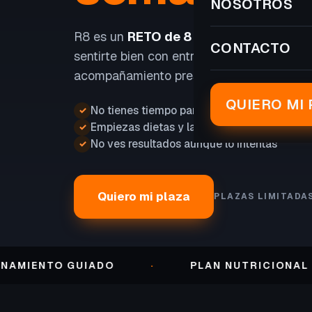
NOSOTROS
R8 es un
RETO de 8 SEMANAS
para perd
CONTACTO
sentirte bien con entrenamiento, nutrición
acompañamiento presencial.
QUIERO MI 
No tienes tiempo para entrenar
✓
Empiezas dietas y las abandonas
✓
No ves resultados aunque lo intentas
✓
Quiero mi plaza
PLAZAS LIMITADA
NTO GUIADO
·
PLAN NUTRICIONAL
·