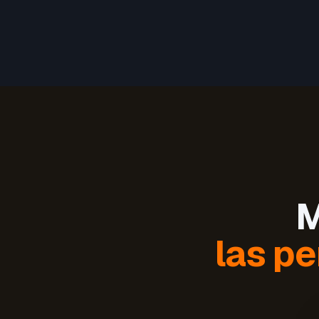
M
las pe