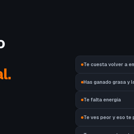
o
Te cuesta volver a 
l.
Has ganado grasa y l
Te falta energía
Te ves peor y eso te