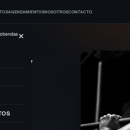
TOS
AGENDAMIENTOS
NOSOTROS
CONTACTO
✕
LCOBENDAS
sa y
8
TOS