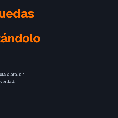
puedas
tándolo
ía clara, sin
 verdad.