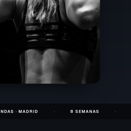
· MADRID
·
8 SEMANAS
·
ENTR