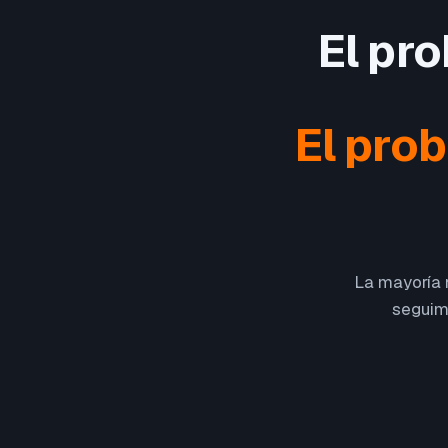
El pr
El pro
La mayoría n
seguimi