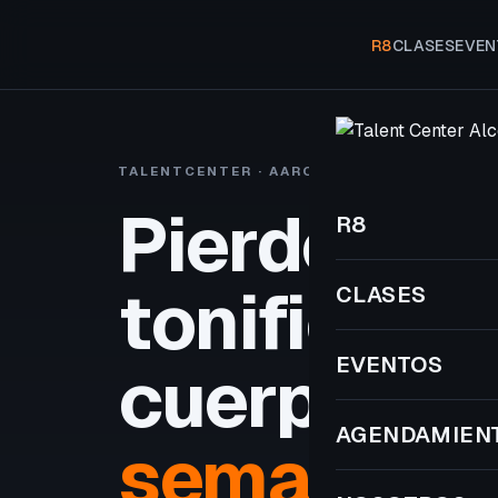
R8
CLASES
EVEN
TALENTCENTER · AARON VIVANCOS
R8 A
Pierde gra
R8
tonifica tu
CLASES
EVENTOS
cuerpo
en 
AGENDAMIEN
semanas.