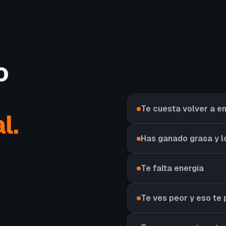
o
Te cuesta volver a 
l.
Has ganado grasa y l
Te falta energía
Te ves peor y eso te