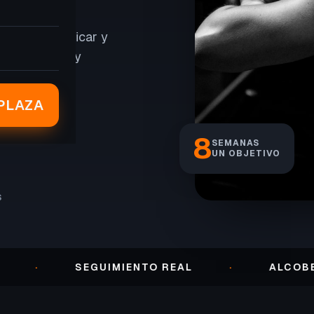
er peso, tonificar y
, seguimiento y
PLAZA
8
SEMANAS
UN OBJETIVO
S
SEGUIMIENTO REAL
·
ALCOBENDAS 