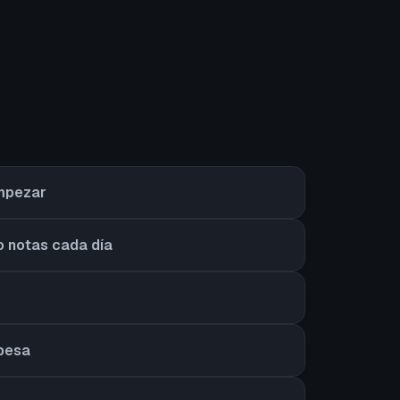
empezar
o notas cada día
 pesa