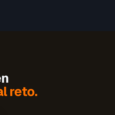
en
l reto.