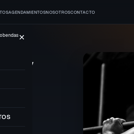
TOS
AGENDAMIENTOS
NOSOTROS
CONTACTO
✕
LCOBENDAS
sa y
8
TOS