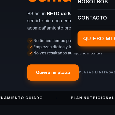
NOSOTROS
R8 es un
RETO de 8 SEMANAS
para perd
CONTACTO
sentirte bien con entrenamiento, nutrición
acompañamiento presencial.
QUIERO MI 
No tienes tiempo para entrenar
✓
Empiezas dietas y las abandonas
✓
No ves resultados aunque lo intentas
✓
Quiero mi plaza
PLAZAS LIMITADA
NTO GUIADO
·
PLAN NUTRICIONAL
·