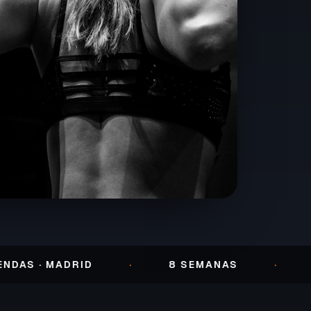
· MADRID
·
8 SEMANAS
·
ENTR