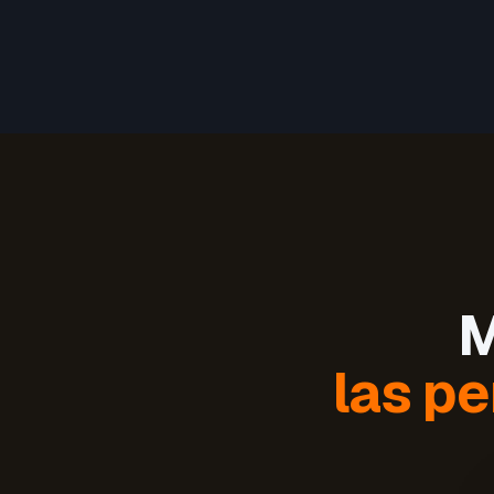
M
las pe