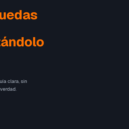
puedas
tándolo
ía clara, sin
 verdad.