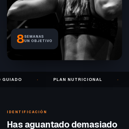
8
SEMANAS
UN OBJETIVO
O
·
PLAN NUTRICIONAL
·
SEGUI
IDENTIFICACIÓN
Has aguantado demasiado