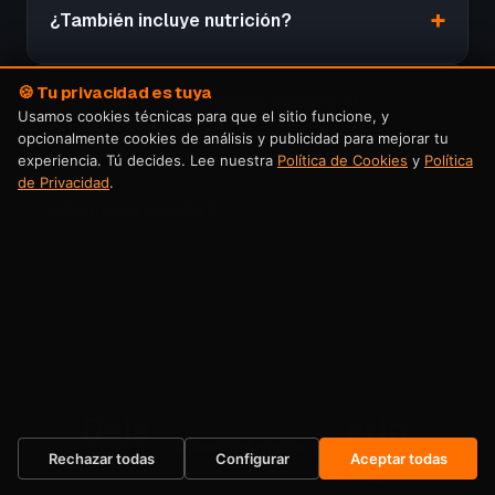
¿También incluye nutrición?
🍪 Tu privacidad es tuya
¿Voy a tener seguimiento durante el
Usamos cookies técnicas para que el sitio funcione, y
proceso?
opcionalmente cookies de análisis y publicidad para mejorar tu
experiencia. Tú decides. Lee nuestra
Política de Cookies
y
Política
de Privacidad
.
¿Cómo me apunto?
Dejas de posponerlo.
Quiero mi plaza →
Empiezas ahora.
Rechazar todas
Configurar
Aceptar todas