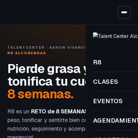
TALENTCENTER · AARON VIVANCOS
R8 ALCOBENDAS
R8
Pierde grasa y
tonifica tu cuerpo
en
CLASES
8 semanas.
EVENTOS
R8 es un
RETO de 8 SEMANAS
para perder
peso, tonificar y sentirte bien con entrenamiento,
AGENDAMIEN
nutrición, seguimiento y acompañamiento
presencial.