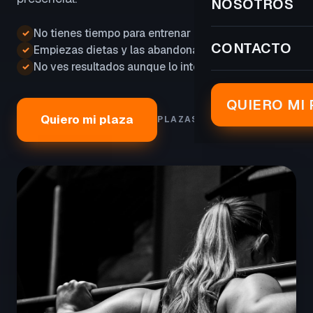
NOSOTROS
No tienes tiempo para entrenar
✓
CONTACTO
Empiezas dietas y las abandonas
✓
No ves resultados aunque lo intentas
✓
QUIERO MI 
Quiero mi plaza
PLAZAS LIMITADAS