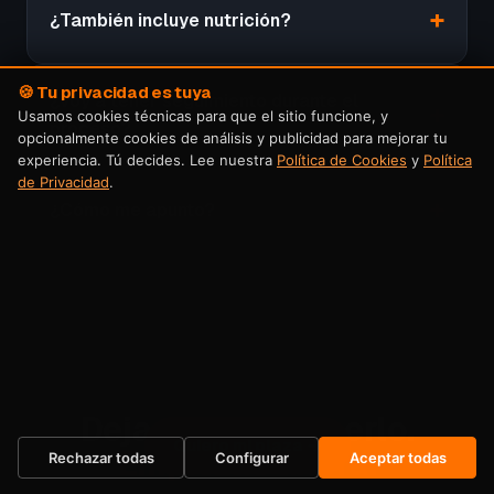
¿También incluye nutrición?
🍪 Tu privacidad es tuya
¿Voy a tener seguimiento durante el
Usamos cookies técnicas para que el sitio funcione, y
proceso?
opcionalmente cookies de análisis y publicidad para mejorar tu
experiencia. Tú decides. Lee nuestra
Política de Cookies
y
Política
de Privacidad
.
¿Cómo me apunto?
Dejas de posponerlo.
Quiero mi plaza →
Empiezas ahora.
Rechazar todas
Configurar
Aceptar todas