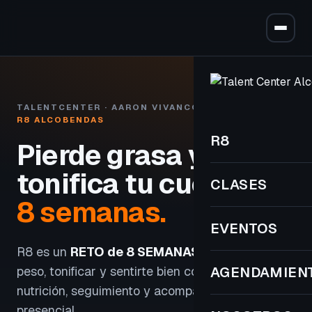
TALENTCENTER · AARON VIVANCOS
R8 ALCOBENDAS
R8
Pierde grasa y
tonifica tu cuerpo
en
CLASES
8 semanas.
EVENTOS
R8 es un
RETO de 8 SEMANAS
para perder
peso, tonificar y sentirte bien con entrenamiento,
AGENDAMIEN
nutrición, seguimiento y acompañamiento
presencial.