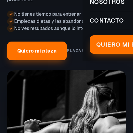
NOSOTROS
No tienes tiempo para entrenar
✓
CONTACTO
Empiezas dietas y las abandonas
✓
No ves resultados aunque lo intentas
✓
QUIERO MI 
Quiero mi plaza
PLAZAS LIMITADAS