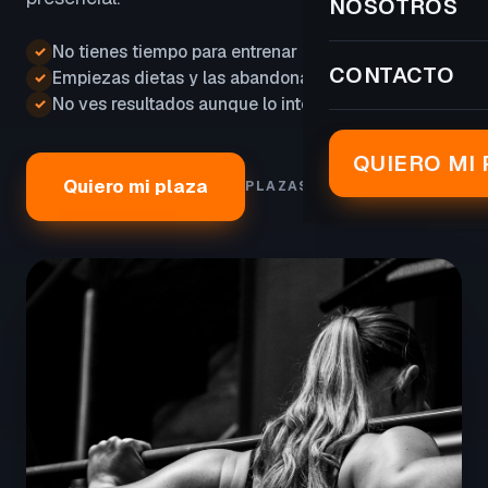
NOSOTROS
No tienes tiempo para entrenar
✓
CONTACTO
Empiezas dietas y las abandonas
✓
No ves resultados aunque lo intentas
✓
QUIERO MI 
Quiero mi plaza
PLAZAS LIMITADAS