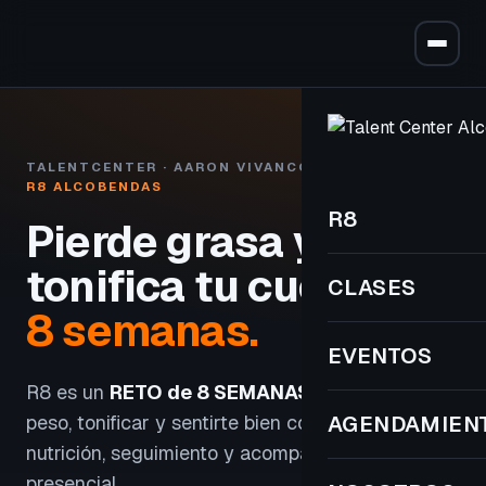
TALENTCENTER · AARON VIVANCOS
R8 ALCOBENDAS
R8
Pierde grasa y
tonifica tu cuerpo
en
CLASES
8 semanas.
EVENTOS
R8 es un
RETO de 8 SEMANAS
para perder
peso, tonificar y sentirte bien con entrenamiento,
AGENDAMIEN
nutrición, seguimiento y acompañamiento
presencial.