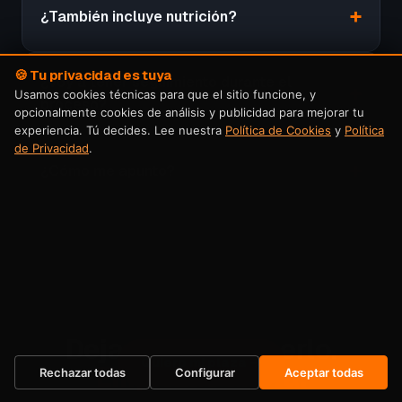
¿También incluye nutrición?
🍪 Tu privacidad es tuya
¿Voy a tener seguimiento durante el
Usamos cookies técnicas para que el sitio funcione, y
proceso?
opcionalmente cookies de análisis y publicidad para mejorar tu
experiencia. Tú decides. Lee nuestra
Política de Cookies
y
Política
de Privacidad
.
¿Cómo me apunto?
Dejas de posponerlo.
Quiero mi plaza →
Empiezas ahora.
Rechazar todas
Configurar
Aceptar todas