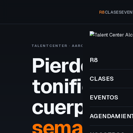
R8
CLASES
EVEN
TALENTCENTER · AARON VIVANCOS
R8 A
Pierde gra
R8
tonifica tu
CLASES
EVENTOS
cuerpo
en 
AGENDAMIEN
semanas.