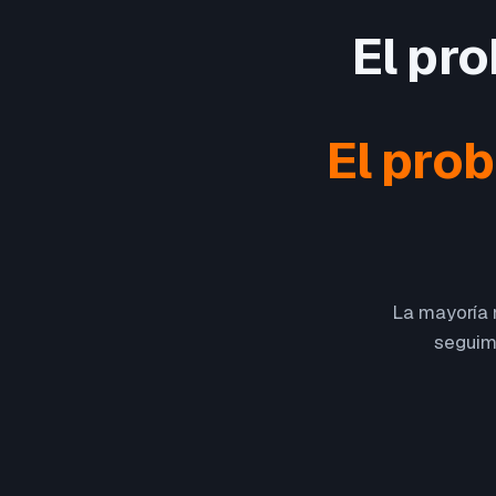
El pr
El pro
La mayoría n
seguimi