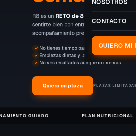
NOSOTROS
R8 es un
RETO de 8 SEMANAS
para perd
CONTACTO
sentirte bien con entrenamiento, nutrición
acompañamiento presencial.
QUIERO MI 
No tienes tiempo para entrenar
✓
Empiezas dietas y las abandonas
✓
No ves resultados aunque lo intentas
✓
Quiero mi plaza
PLAZAS LIMITADA
NTO GUIADO
·
PLAN NUTRICIONAL
·