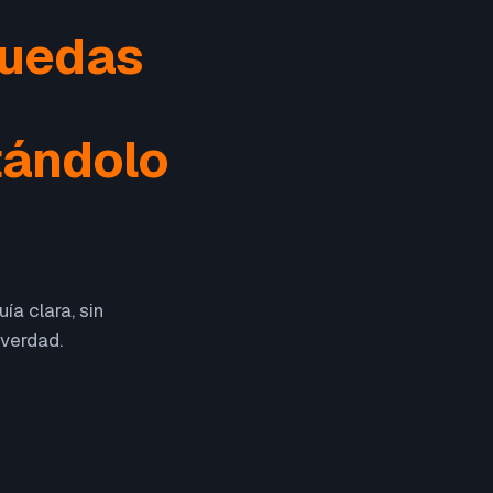
puedas
tándolo
ía clara, sin
 verdad.