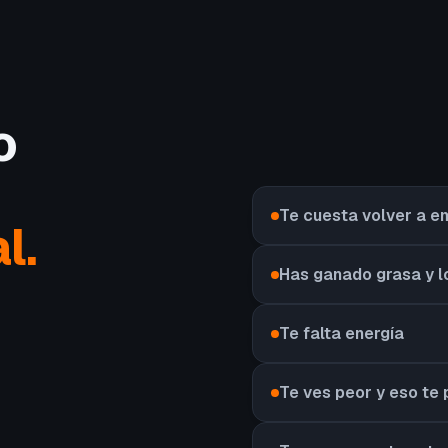
o
Te cuesta volver a 
l.
Has ganado grasa y l
Te falta energía
Te ves peor y eso te