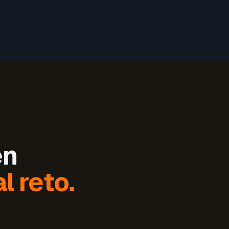
en
l reto.