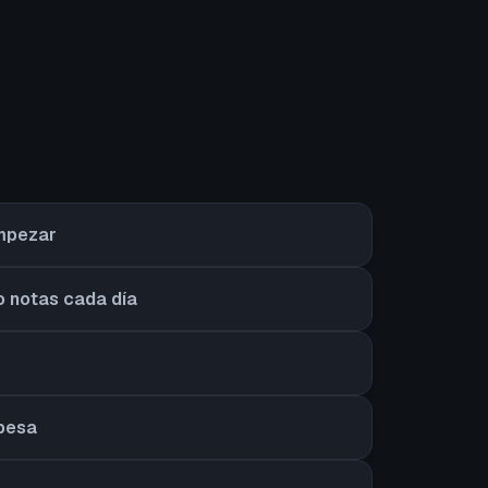
empezar
o notas cada día
 pesa