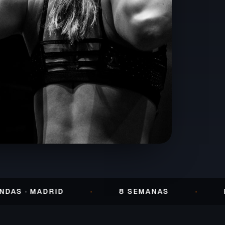
 MADRID
·
8 SEMANAS
·
ENTRE