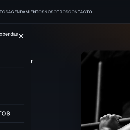
TOS
AGENDAMIENTOS
NOSOTROS
CONTACTO
✕
LCOBENDAS
sa y
8
TOS