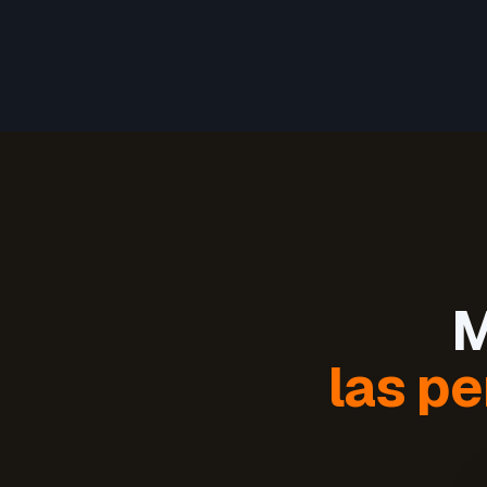
M
las pe