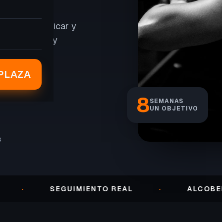
er peso, tonificar y
, seguimiento y
PLAZA
8
SEMANAS
UN OBJETIVO
S
SEGUIMIENTO REAL
·
ALCOBENDAS ·