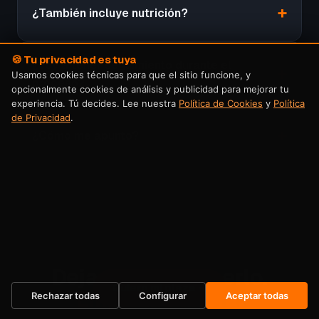
¿También incluye nutrición?
🍪 Tu privacidad es tuya
¿Voy a tener seguimiento durante el
Usamos cookies técnicas para que el sitio funcione, y
proceso?
opcionalmente cookies de análisis y publicidad para mejorar tu
experiencia. Tú decides. Lee nuestra
Política de Cookies
y
Política
de Privacidad
.
¿Cómo me apunto?
Dejas de posponerlo.
Quiero mi plaza →
Empiezas ahora.
Rechazar todas
Configurar
Aceptar todas