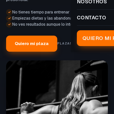
NOSOTROS
No tienes tiempo para entrenar
✓
CONTACTO
Empiezas dietas y las abandonas
✓
No ves resultados aunque lo intentas
✓
QUIERO MI 
Quiero mi plaza
PLAZAS LIMITADAS