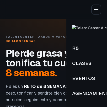
TALENTCENTER · AARON VIVANCOS
R8 ALCOBENDAS
R8
Pierde grasa y
tonifica tu cuerpo
en
CLASES
8 semanas.
EVENTOS
R8 es un
RETO de 8 SEMANAS
para perder
peso, tonificar y sentirte bien con entrenamiento,
AGENDAMIEN
nutrición, seguimiento y acompañamiento
presencial.