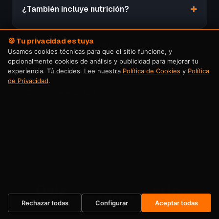
¿También incluye nutrición?
🍪 Tu privacidad es tuya
¿Voy a tener seguimiento durante el
Usamos cookies técnicas para que el sitio funcione, y
proceso?
opcionalmente cookies de análisis y publicidad para mejorar tu
experiencia. Tú decides. Lee nuestra
Política de Cookies
y
Política
de Privacidad
.
¿Cómo me apunto?
Dejas de posponerlo.
Quiero mi plaza →
Empiezas ahora.
Rechazar todas
Configurar
Aceptar todas