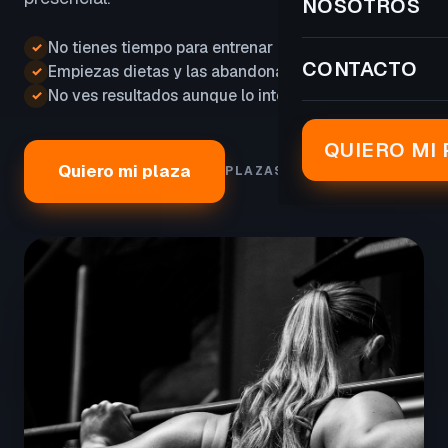
NOSOTROS
No tienes tiempo para entrenar
✓
CONTACTO
Empiezas dietas y las abandonas
✓
No ves resultados aunque lo intentas
✓
QUIERO MI 
Quiero mi plaza
PLAZAS LIMITADAS