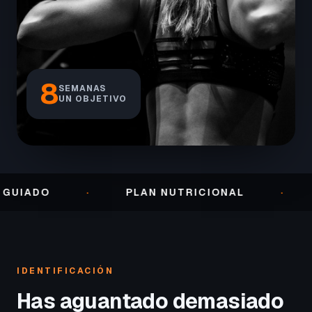
8
SEMANAS
UN OBJETIVO
O
·
PLAN NUTRICIONAL
·
SEGU
IDENTIFICACIÓN
Has aguantado demasiado