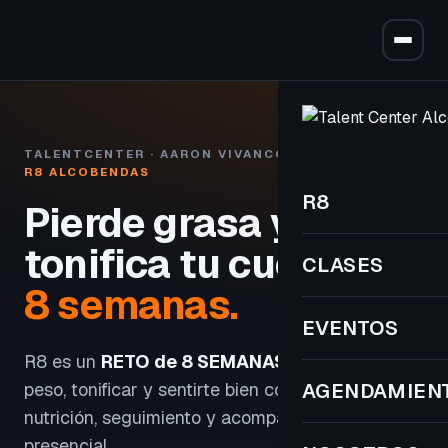
TALENTCENTER · AARON VIVANCOS
R8 ALCOBENDAS
R8
Pierde grasa y
tonifica tu cuerpo
en
CLASES
8 semanas.
EVENTOS
R8 es un
RETO de 8 SEMANAS
para perder
peso, tonificar y sentirte bien con entrenamiento,
AGENDAMIEN
nutrición, seguimiento y acompañamiento
presencial.