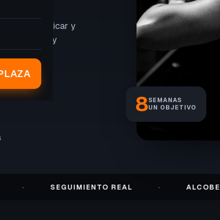
er peso, tonificar y
, seguimiento y
PLAZA
8
SEMANAS
UN OBJETIVO
S
SEGUIMIENTO REAL
·
ALCOBENDAS ·