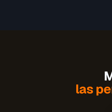
M
las pe