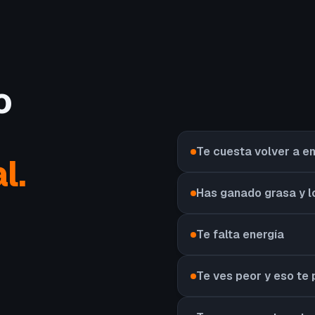
o
Te cuesta volver a 
l.
Has ganado grasa y l
Te falta energía
Te ves peor y eso te