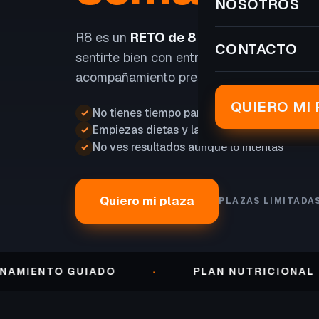
NOSOTROS
R8 es un
RETO de 8 SEMANAS
para perd
CONTACTO
sentirte bien con entrenamiento, nutrición
acompañamiento presencial.
QUIERO MI 
No tienes tiempo para entrenar
✓
Empiezas dietas y las abandonas
✓
No ves resultados aunque lo intentas
✓
Quiero mi plaza
PLAZAS LIMITADA
NTO GUIADO
·
PLAN NUTRICIONAL
·