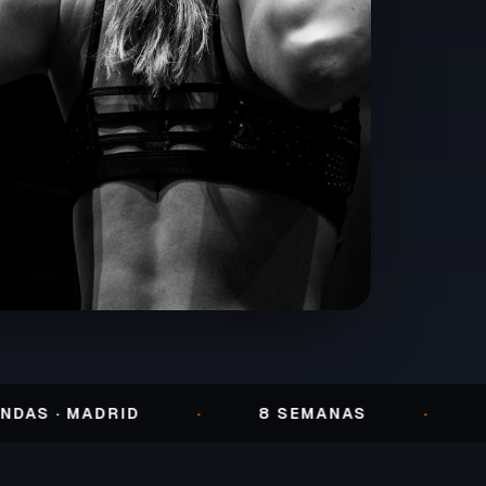
 MADRID
·
8 SEMANAS
·
ENTRE