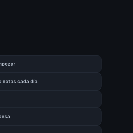
empezar
o notas cada día
 pesa