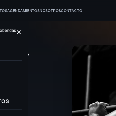
TOS
AGENDAMIENTOS
NOSOTROS
CONTACTO
✕
LCOBENDAS
sa y
8
TOS