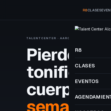
R8
CLASES
EVEN
TALENTCENTER · AARON VIVANCOS
R8 A
Pierde gra
R8
tonifica tu
CLASES
EVENTOS
cuerpo
en 
AGENDAMIEN
semanas.