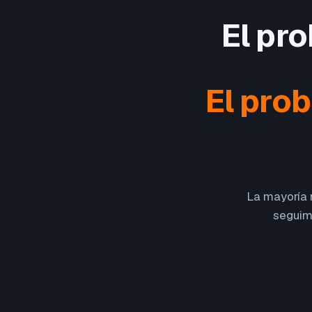
El pr
El pro
La mayoría n
seguimi