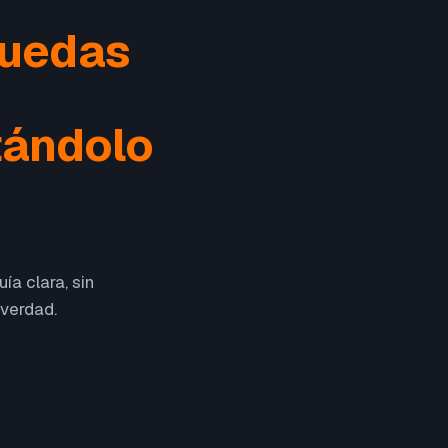
puedas
tándolo
ía clara, sin
 verdad.