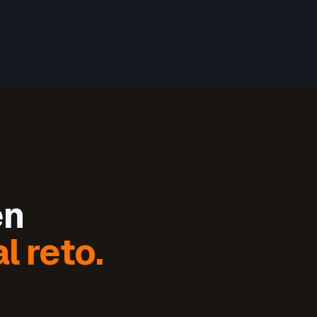
en
l reto.