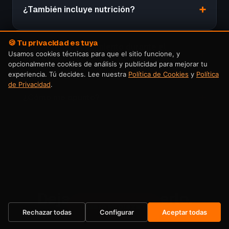
¿También incluye nutrición?
🍪 Tu privacidad es tuya
¿Voy a tener seguimiento durante el
Usamos cookies técnicas para que el sitio funcione, y
proceso?
opcionalmente cookies de análisis y publicidad para mejorar tu
experiencia. Tú decides. Lee nuestra
Política de Cookies
y
Política
de Privacidad
.
¿Cómo me apunto?
Dejas de posponerlo.
Quiero mi plaza →
Empiezas ahora.
Rechazar todas
Configurar
Aceptar todas