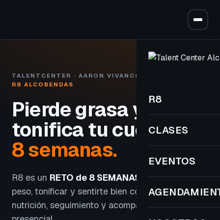
TALENTCENTER · AARON VIVANCOS
R8 ALCOBENDAS
R8
Pierde grasa y
tonifica tu cuerpo
en
CLASES
8 semanas.
EVENTOS
R8 es un
RETO de 8 SEMANAS
para perder
peso, tonificar y sentirte bien con entrenamiento,
AGENDAMIEN
nutrición, seguimiento y acompañamiento
presencial.