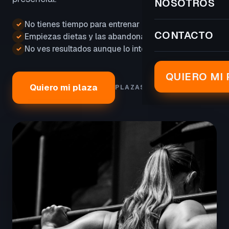
NOSOTROS
No tienes tiempo para entrenar
✓
CONTACTO
Empiezas dietas y las abandonas
✓
No ves resultados aunque lo intentas
✓
QUIERO MI 
Quiero mi plaza
PLAZAS LIMITADAS