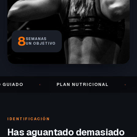
8
SEMANAS
UN OBJETIVO
O
·
PLAN NUTRICIONAL
·
SEGUI
IDENTIFICACIÓN
Has aguantado demasiado